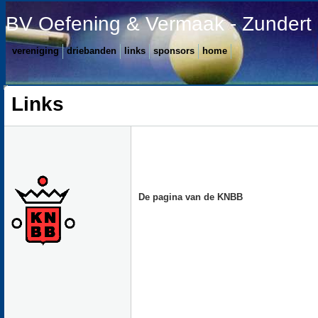
BV Oefening & Vermaak - Zundert
vereniging
driebanden
links
sponsors
home
Links
De pagina van de KNBB